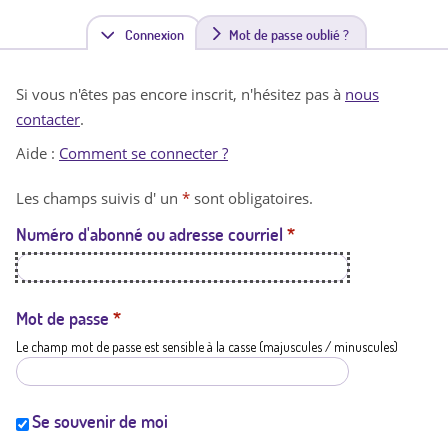
Connexion
(
Mot de passe oublié ?
o
Si vous n'êtes pas encore inscrit, n'hésitez pas à
nous
n
contacter
.
g
Aide :
Comment se connecter ?
l
Les champs suivis d' un
*
sont obligatoires.
e
Numéro d'abonné ou adresse courriel
*
t
a
c
Mot de passe
*
Le champ mot de passe est sensible à la casse (majuscules / minuscules)
t
i
f
Se souvenir de moi