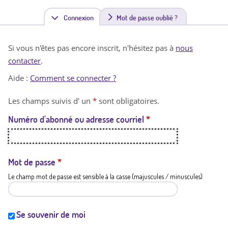
Connexion
(
Mot de passe oublié ?
o
Si vous n'êtes pas encore inscrit, n'hésitez pas à
nous
n
contacter
.
g
Aide :
Comment se connecter ?
l
Les champs suivis d' un
*
sont obligatoires.
e
Numéro d'abonné ou adresse courriel
*
t
a
c
Mot de passe
*
Le champ mot de passe est sensible à la casse (majuscules / minuscules)
t
i
f
Se souvenir de moi