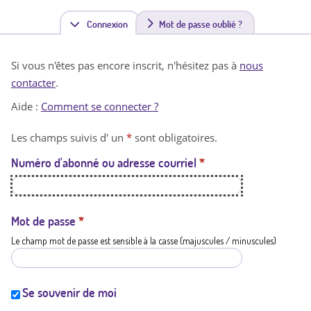
Connexion
(
Mot de passe oublié ?
o
Si vous n'êtes pas encore inscrit, n'hésitez pas à
nous
n
contacter
.
g
Aide :
Comment se connecter ?
l
Les champs suivis d' un
*
sont obligatoires.
e
Numéro d'abonné ou adresse courriel
*
t
a
c
Mot de passe
*
Le champ mot de passe est sensible à la casse (majuscules / minuscules)
t
i
f
Se souvenir de moi