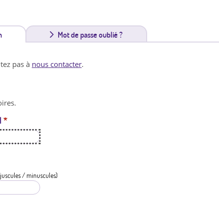
n
(
Mot de passe oublié ?
o
itez pas à
nous contacter
.
n
g
ires.
l
l
*
e
t
a
c
juscules / minuscules)
t
i