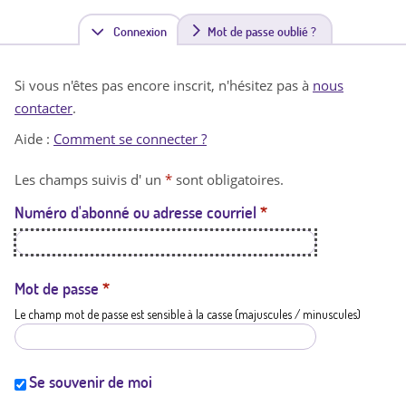
Connexion
(
Mot de passe oublié ?
o
Si vous n'êtes pas encore inscrit, n'hésitez pas à
nous
n
contacter
.
g
Aide :
Comment se connecter ?
l
Les champs suivis d' un
*
sont obligatoires.
e
Numéro d'abonné ou adresse courriel
*
t
a
c
Mot de passe
*
Le champ mot de passe est sensible à la casse (majuscules / minuscules)
t
i
f
Se souvenir de moi