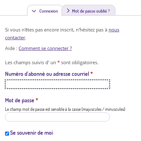
Connexion
(
Mot de passe oublié ?
o
Si vous n'êtes pas encore inscrit, n'hésitez pas à
nous
n
contacter
.
g
Aide :
Comment se connecter ?
l
Les champs suivis d' un
*
sont obligatoires.
e
Numéro d'abonné ou adresse courriel
*
t
a
c
Mot de passe
*
Le champ mot de passe est sensible à la casse (majuscules / minuscules)
t
i
f
Se souvenir de moi