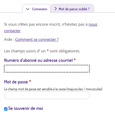
Connexion
(
Mot de passe oublié ?
o
Si vous n'êtes pas encore inscrit, n'hésitez pas à
nous
n
contacter
.
g
Aide :
Comment se connecter ?
l
Les champs suivis d' un
*
sont obligatoires.
e
Numéro d'abonné ou adresse courriel
*
t
a
c
Mot de passe
*
Le champ mot de passe est sensible à la casse (majuscules / minuscules)
t
i
f
Se souvenir de moi