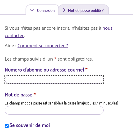
Connexion
(
Mot de passe oublié ?
o
Si vous n'êtes pas encore inscrit, n'hésitez pas à
nous
n
contacter
.
g
Aide :
Comment se connecter ?
l
Les champs suivis d' un
*
sont obligatoires.
e
Numéro d'abonné ou adresse courriel
*
t
a
c
Mot de passe
*
Le champ mot de passe est sensible à la casse (majuscules / minuscules)
t
i
f
Se souvenir de moi