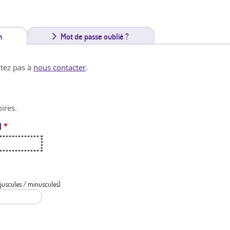
n
(
Mot de passe oublié ?
o
itez pas à
nous contacter
.
n
g
ires.
l
l
*
e
t
a
c
juscules / minuscules)
t
i