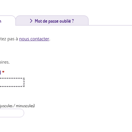
n
(
Mot de passe oublié ?
o
itez pas à
nous contacter
.
n
g
ires.
l
l
*
e
t
a
c
juscules / minuscules)
t
i