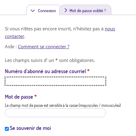
Connexion
(
Mot de passe oublié ?
o
Si vous n'êtes pas encore inscrit, n'hésitez pas à
nous
n
contacter
.
g
Aide :
Comment se connecter ?
l
Les champs suivis d' un
*
sont obligatoires.
e
Numéro d'abonné ou adresse courriel
*
t
a
c
Mot de passe
*
Le champ mot de passe est sensible à la casse (majuscules / minuscules)
t
i
f
Se souvenir de moi