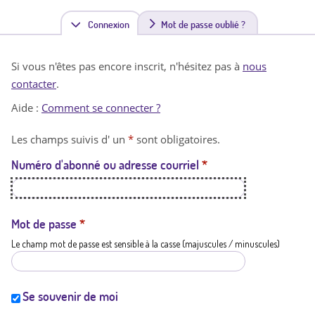
Connexion
(
Mot de passe oublié ?
o
Si vous n'êtes pas encore inscrit, n'hésitez pas à
nous
n
contacter
.
g
Aide :
Comment se connecter ?
l
Les champs suivis d' un
*
sont obligatoires.
e
Numéro d'abonné ou adresse courriel
*
t
a
c
Mot de passe
*
Le champ mot de passe est sensible à la casse (majuscules / minuscules)
t
i
f
Se souvenir de moi