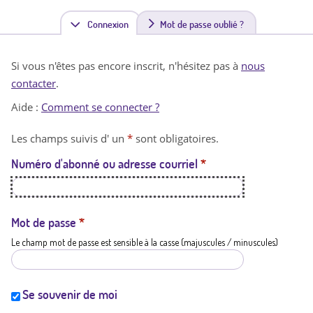
Connexion
(
Mot de passe oublié ?
o
Si vous n'êtes pas encore inscrit, n'hésitez pas à
nous
n
contacter
.
g
Aide :
Comment se connecter ?
l
Les champs suivis d' un
*
sont obligatoires.
e
Numéro d'abonné ou adresse courriel
*
t
a
c
Mot de passe
*
Le champ mot de passe est sensible à la casse (majuscules / minuscules)
t
i
f
Se souvenir de moi