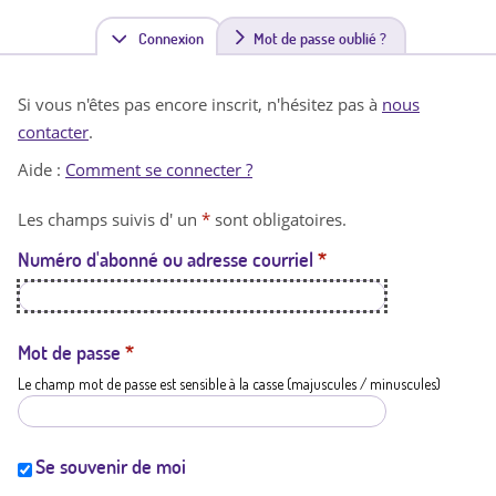
Connexion
(
Mot de passe oublié ?
o
Si vous n'êtes pas encore inscrit, n'hésitez pas à
nous
n
contacter
.
g
Aide :
Comment se connecter ?
l
Les champs suivis d' un
*
sont obligatoires.
e
Numéro d'abonné ou adresse courriel
*
t
a
c
Mot de passe
*
Le champ mot de passe est sensible à la casse (majuscules / minuscules)
t
i
f
Se souvenir de moi