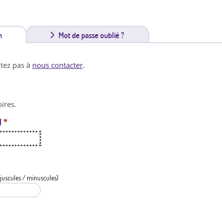
n
(
Mot de passe oublié ?
o
itez pas à
nous contacter
.
n
g
ires.
l
l
*
e
t
a
c
juscules / minuscules)
t
i