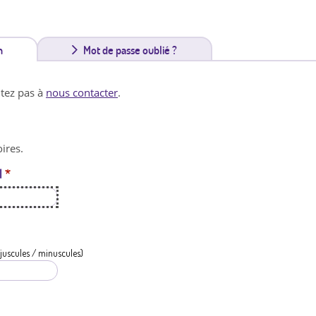
n
(
Mot de passe oublié ?
o
itez pas à
nous contacter
.
n
g
ires.
l
l
*
e
t
a
c
juscules / minuscules)
t
i