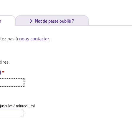
n
(
Mot de passe oublié ?
o
itez pas à
nous contacter
.
n
g
ires.
l
l
*
e
t
a
c
juscules / minuscules)
t
i