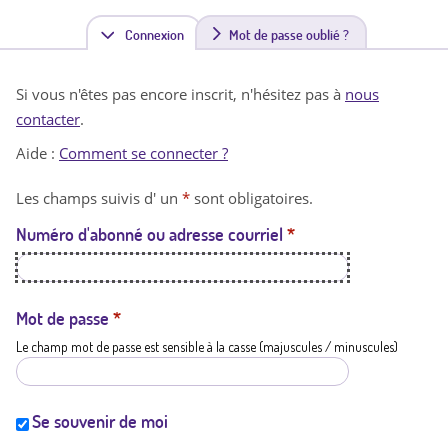
Connexion
(
Mot de passe oublié ?
o
Si vous n'êtes pas encore inscrit, n'hésitez pas à
nous
n
contacter
.
g
Aide :
Comment se connecter ?
l
Les champs suivis d' un
*
sont obligatoires.
e
Numéro d'abonné ou adresse courriel
*
t
a
c
Mot de passe
*
Le champ mot de passe est sensible à la casse (majuscules / minuscules)
t
i
f
Se souvenir de moi