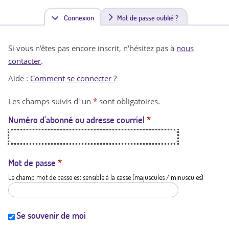
Connexion
(
Mot de passe oublié ?
o
Si vous n'êtes pas encore inscrit, n'hésitez pas à
nous
n
contacter
.
g
Aide :
Comment se connecter ?
l
Les champs suivis d' un
*
sont obligatoires.
e
Numéro d'abonné ou adresse courriel
*
t
a
c
Mot de passe
*
Le champ mot de passe est sensible à la casse (majuscules / minuscules)
t
i
f
Se souvenir de moi