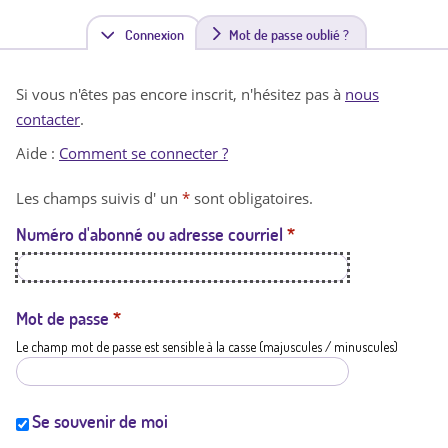
Connexion
(
Mot de passe oublié ?
o
Si vous n'êtes pas encore inscrit, n'hésitez pas à
nous
n
contacter
.
g
Aide :
Comment se connecter ?
l
Les champs suivis d' un
*
sont obligatoires.
e
Numéro d'abonné ou adresse courriel
*
t
a
c
Mot de passe
*
Le champ mot de passe est sensible à la casse (majuscules / minuscules)
t
i
f
Se souvenir de moi