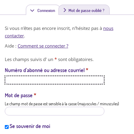
Connexion
(
Mot de passe oublié ?
o
Si vous n'êtes pas encore inscrit, n'hésitez pas à
nous
n
contacter
.
g
Aide :
Comment se connecter ?
l
Les champs suivis d' un
*
sont obligatoires.
e
Numéro d'abonné ou adresse courriel
*
t
a
c
Mot de passe
*
Le champ mot de passe est sensible à la casse (majuscules / minuscules)
t
i
f
Se souvenir de moi