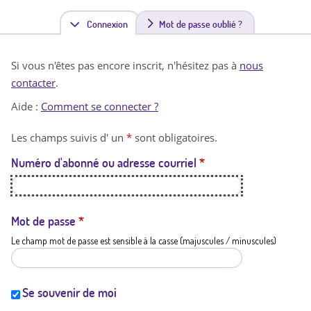
Connexion
(
Mot de passe oublié ?
o
Si vous n'êtes pas encore inscrit, n'hésitez pas à
nous
n
contacter
.
g
Aide :
Comment se connecter ?
l
Les champs suivis d' un
*
sont obligatoires.
e
Numéro d'abonné ou adresse courriel
*
t
a
c
Mot de passe
*
Le champ mot de passe est sensible à la casse (majuscules / minuscules)
t
i
f
Se souvenir de moi