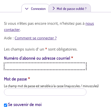
Connexion
(
Mot de passe oublié ?
o
Si vous n'êtes pas encore inscrit, n'hésitez pas à
nous
n
contacter
.
g
Aide :
Comment se connecter ?
l
Les champs suivis d' un
*
sont obligatoires.
e
Numéro d'abonné ou adresse courriel
*
t
a
c
Mot de passe
*
Le champ mot de passe est sensible à la casse (majuscules / minuscules)
t
i
f
Se souvenir de moi