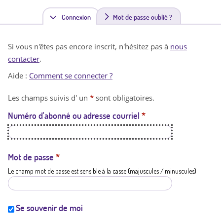
Connexion
(
Mot de passe oublié ?
o
Si vous n'êtes pas encore inscrit, n'hésitez pas à
nous
n
contacter
.
g
Aide :
Comment se connecter ?
l
Les champs suivis d' un
*
sont obligatoires.
e
Numéro d'abonné ou adresse courriel
*
t
a
c
Mot de passe
*
Le champ mot de passe est sensible à la casse (majuscules / minuscules)
t
i
f
Se souvenir de moi