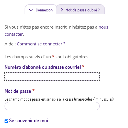
Connexion
(
Mot de passe oublié ?
o
Si vous n'êtes pas encore inscrit, n'hésitez pas à
nous
n
contacter
.
g
Aide :
Comment se connecter ?
l
Les champs suivis d' un
*
sont obligatoires.
e
Numéro d'abonné ou adresse courriel
*
t
a
c
Mot de passe
*
Le champ mot de passe est sensible à la casse (majuscules / minuscules)
t
i
f
Se souvenir de moi