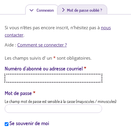
Connexion
(
Mot de passe oublié ?
o
Si vous n'êtes pas encore inscrit, n'hésitez pas à
nous
n
contacter
.
g
Aide :
Comment se connecter ?
l
Les champs suivis d' un
*
sont obligatoires.
e
Numéro d'abonné ou adresse courriel
*
t
a
c
Mot de passe
*
Le champ mot de passe est sensible à la casse (majuscules / minuscules)
t
i
f
Se souvenir de moi