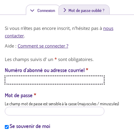
Connexion
(
Mot de passe oublié ?
o
Si vous n'êtes pas encore inscrit, n'hésitez pas à
nous
n
contacter
.
g
Aide :
Comment se connecter ?
l
Les champs suivis d' un
*
sont obligatoires.
e
Numéro d'abonné ou adresse courriel
*
t
a
c
Mot de passe
*
Le champ mot de passe est sensible à la casse (majuscules / minuscules)
t
i
f
Se souvenir de moi