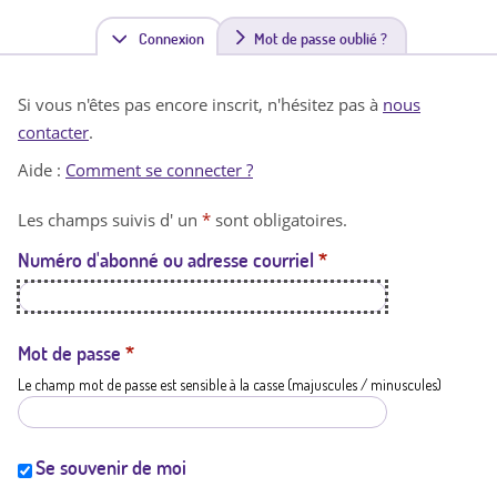
Connexion
(
Mot de passe oublié ?
o
Si vous n'êtes pas encore inscrit, n'hésitez pas à
nous
n
contacter
.
g
Aide :
Comment se connecter ?
l
Les champs suivis d' un
*
sont obligatoires.
e
Numéro d'abonné ou adresse courriel
*
t
a
c
Mot de passe
*
Le champ mot de passe est sensible à la casse (majuscules / minuscules)
t
i
f
Se souvenir de moi