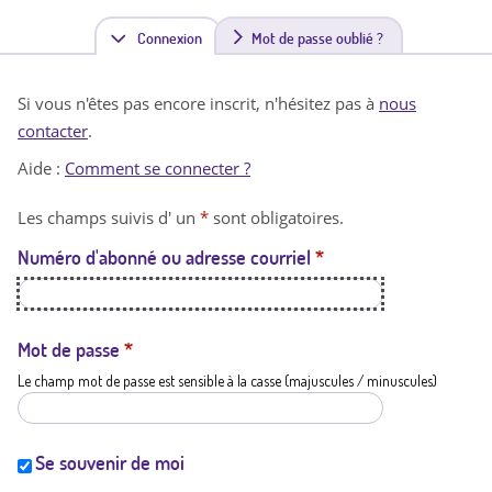
Connexion
(
Mot de passe oublié ?
o
Si vous n'êtes pas encore inscrit, n'hésitez pas à
nous
n
contacter
.
g
Aide :
Comment se connecter ?
l
Les champs suivis d' un
*
sont obligatoires.
e
Numéro d'abonné ou adresse courriel
*
t
a
c
Mot de passe
*
Le champ mot de passe est sensible à la casse (majuscules / minuscules)
t
i
f
Se souvenir de moi