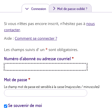
Connexion
(
Mot de passe oublié ?
o
Si vous n'êtes pas encore inscrit, n'hésitez pas à
nous
n
contacter
.
g
Aide :
Comment se connecter ?
l
Les champs suivis d' un
*
sont obligatoires.
e
Numéro d'abonné ou adresse courriel
*
t
a
c
Mot de passe
*
Le champ mot de passe est sensible à la casse (majuscules / minuscules)
t
i
f
Se souvenir de moi