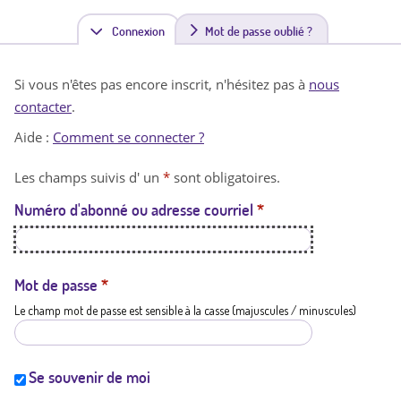
Connexion
(
Mot de passe oublié ?
o
Si vous n'êtes pas encore inscrit, n'hésitez pas à
nous
n
contacter
.
g
Aide :
Comment se connecter ?
l
Les champs suivis d' un
*
sont obligatoires.
e
Numéro d'abonné ou adresse courriel
*
t
a
c
Mot de passe
*
Le champ mot de passe est sensible à la casse (majuscules / minuscules)
t
i
f
Se souvenir de moi