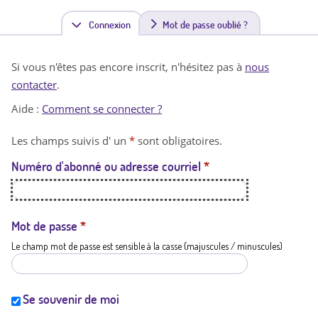
Connexion
(
Mot de passe oublié ?
o
Si vous n'êtes pas encore inscrit, n'hésitez pas à
nous
n
contacter
.
g
Aide :
Comment se connecter ?
l
Les champs suivis d' un
*
sont obligatoires.
e
Numéro d'abonné ou adresse courriel
*
t
a
c
Mot de passe
*
Le champ mot de passe est sensible à la casse (majuscules / minuscules)
t
i
f
Se souvenir de moi