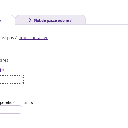
n
(
Mot de passe oublié ?
o
itez pas à
nous contacter
.
n
g
ires.
l
l
*
e
t
a
c
juscules / minuscules)
t
i