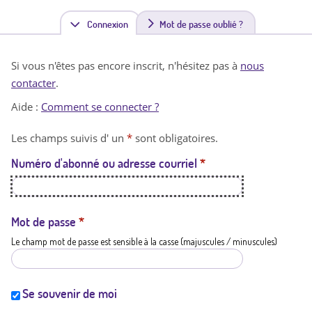
Connexion
(
Mot de passe oublié ?
o
Si vous n'êtes pas encore inscrit, n'hésitez pas à
nous
n
contacter
.
g
Aide :
Comment se connecter ?
l
Les champs suivis d' un
*
sont obligatoires.
e
Numéro d'abonné ou adresse courriel
*
t
a
c
Mot de passe
*
Le champ mot de passe est sensible à la casse (majuscules / minuscules)
t
i
f
Se souvenir de moi