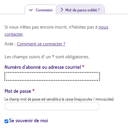
Connexion
(
Mot de passe oublié ?
o
Si vous n'êtes pas encore inscrit, n'hésitez pas à
nous
n
contacter
.
g
Aide :
Comment se connecter ?
l
Les champs suivis d' un
*
sont obligatoires.
e
Numéro d'abonné ou adresse courriel
*
t
a
c
Mot de passe
*
Le champ mot de passe est sensible à la casse (majuscules / minuscules)
t
i
f
Se souvenir de moi