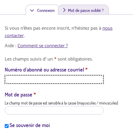
Connexion
(
Mot de passe oublié ?
o
Si vous n'êtes pas encore inscrit, n'hésitez pas à
nous
n
contacter
.
g
Aide :
Comment se connecter ?
l
Les champs suivis d' un
*
sont obligatoires.
e
Numéro d'abonné ou adresse courriel
*
t
a
c
Mot de passe
*
Le champ mot de passe est sensible à la casse (majuscules / minuscules)
t
i
f
Se souvenir de moi