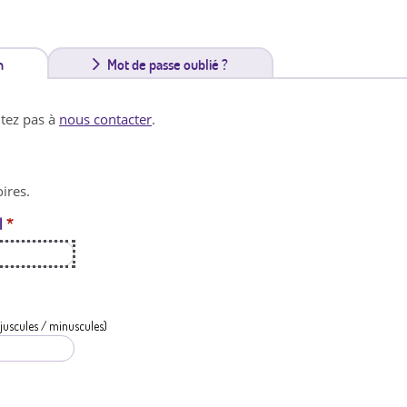
n
(
Mot de passe oublié ?
o
itez pas à
nous contacter
.
n
g
ires.
l
l
*
e
t
a
c
juscules / minuscules)
t
i