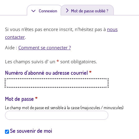
Connexion
(
Mot de passe oublié ?
o
Si vous n'êtes pas encore inscrit, n'hésitez pas à
nous
n
contacter
.
g
Aide :
Comment se connecter ?
l
Les champs suivis d' un
*
sont obligatoires.
e
Numéro d'abonné ou adresse courriel
*
t
a
c
Mot de passe
*
Le champ mot de passe est sensible à la casse (majuscules / minuscules)
t
i
f
Se souvenir de moi