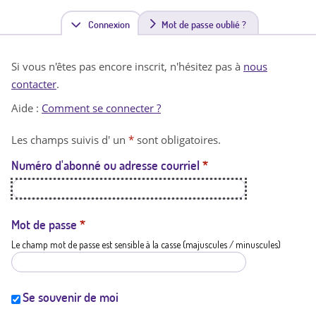
Connexion
(
Mot de passe oublié ?
o
Si vous n'êtes pas encore inscrit, n'hésitez pas à
nous
n
contacter
.
g
Aide :
Comment se connecter ?
l
Les champs suivis d' un
*
sont obligatoires.
e
Numéro d'abonné ou adresse courriel
*
t
a
c
Mot de passe
*
Le champ mot de passe est sensible à la casse (majuscules / minuscules)
t
i
f
Se souvenir de moi