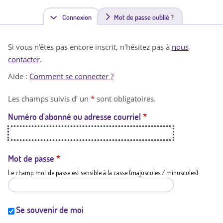
Connexion
(
Mot de passe oublié ?
o
Si vous n'êtes pas encore inscrit, n'hésitez pas à
nous
n
contacter
.
g
Aide :
Comment se connecter ?
l
Les champs suivis d' un
*
sont obligatoires.
e
Numéro d'abonné ou adresse courriel
*
t
a
c
Mot de passe
*
Le champ mot de passe est sensible à la casse (majuscules / minuscules)
t
i
f
Se souvenir de moi