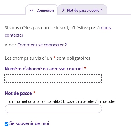
Connexion
(
Mot de passe oublié ?
o
Si vous n'êtes pas encore inscrit, n'hésitez pas à
nous
n
contacter
.
g
Aide :
Comment se connecter ?
l
Les champs suivis d' un
*
sont obligatoires.
e
Numéro d'abonné ou adresse courriel
*
t
a
c
Mot de passe
*
Le champ mot de passe est sensible à la casse (majuscules / minuscules)
t
i
f
Se souvenir de moi