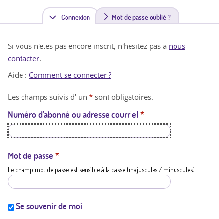
Connexion
(
Mot de passe oublié ?
o
Si vous n'êtes pas encore inscrit, n'hésitez pas à
nous
n
contacter
.
g
Aide :
Comment se connecter ?
l
Les champs suivis d' un
*
sont obligatoires.
e
Numéro d'abonné ou adresse courriel
*
t
a
c
Mot de passe
*
Le champ mot de passe est sensible à la casse (majuscules / minuscules)
t
i
f
Se souvenir de moi