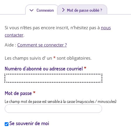
Connexion
(
Mot de passe oublié ?
o
Si vous n'êtes pas encore inscrit, n'hésitez pas à
nous
n
contacter
.
g
Aide :
Comment se connecter ?
l
Les champs suivis d' un
*
sont obligatoires.
e
Numéro d'abonné ou adresse courriel
*
t
a
c
Mot de passe
*
Le champ mot de passe est sensible à la casse (majuscules / minuscules)
t
i
f
Se souvenir de moi