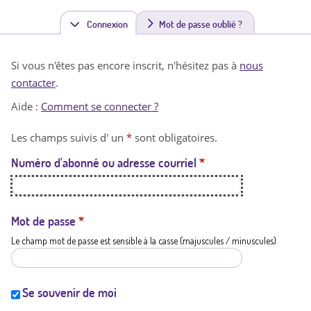
Connexion
(
Mot de passe oublié ?
o
Si vous n'êtes pas encore inscrit, n'hésitez pas à
nous
n
contacter
.
g
Aide :
Comment se connecter ?
l
Les champs suivis d' un
*
sont obligatoires.
e
Numéro d'abonné ou adresse courriel
*
t
a
c
Mot de passe
*
Le champ mot de passe est sensible à la casse (majuscules / minuscules)
t
i
f
Se souvenir de moi