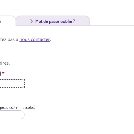
n
(
Mot de passe oublié ?
o
itez pas à
nous contacter
.
n
g
ires.
l
l
*
e
t
a
c
juscules / minuscules)
t
i