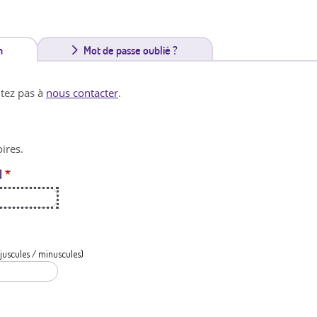
n
(
Mot de passe oublié ?
o
itez pas à
nous contacter
.
n
g
ires.
l
l
*
e
t
a
c
juscules / minuscules)
t
i