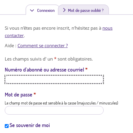
Connexion
(
Mot de passe oublié ?
o
Si vous n'êtes pas encore inscrit, n'hésitez pas à
nous
n
contacter
.
g
Aide :
Comment se connecter ?
l
Les champs suivis d' un
*
sont obligatoires.
e
Numéro d'abonné ou adresse courriel
*
t
a
c
Mot de passe
*
Le champ mot de passe est sensible à la casse (majuscules / minuscules)
t
i
f
Se souvenir de moi