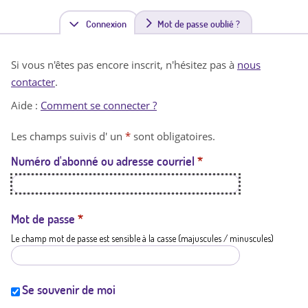
Connexion
(
Mot de passe oublié ?
o
Si vous n'êtes pas encore inscrit, n'hésitez pas à
nous
n
contacter
.
g
Aide :
Comment se connecter ?
l
Les champs suivis d' un
*
sont obligatoires.
e
Numéro d'abonné ou adresse courriel
*
t
a
c
Mot de passe
*
Le champ mot de passe est sensible à la casse (majuscules / minuscules)
t
i
f
Se souvenir de moi