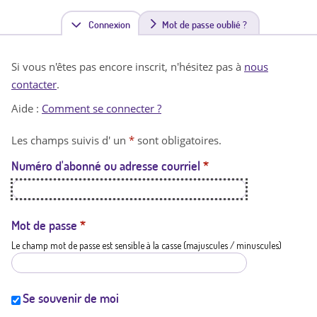
Connexion
(
Mot de passe oublié ?
o
Si vous n'êtes pas encore inscrit, n'hésitez pas à
nous
n
contacter
.
g
Aide :
Comment se connecter ?
l
Les champs suivis d' un
*
sont obligatoires.
e
Numéro d'abonné ou adresse courriel
*
t
a
c
Mot de passe
*
Le champ mot de passe est sensible à la casse (majuscules / minuscules)
t
i
f
Se souvenir de moi