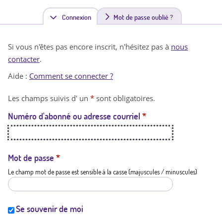
Connexion
(
Mot de passe oublié ?
o
Si vous n'êtes pas encore inscrit, n'hésitez pas à
nous
n
contacter
.
g
Aide :
Comment se connecter ?
l
Les champs suivis d' un
*
sont obligatoires.
e
Numéro d'abonné ou adresse courriel
*
t
a
c
Mot de passe
*
Le champ mot de passe est sensible à la casse (majuscules / minuscules)
t
i
f
Se souvenir de moi